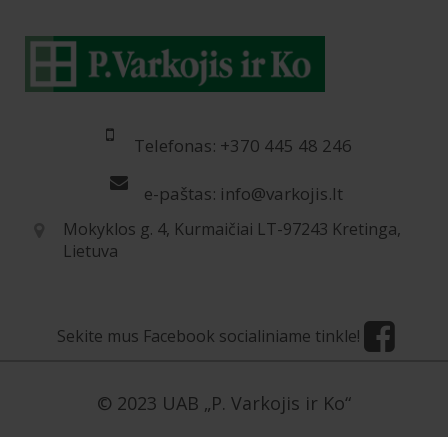
Telefonas: +370 445 48 246
e-paštas: info@varkojis.lt
Mokyklos g. 4, Kurmaičiai LT-97243 Kretinga,
Lietuva
Sekite mus Facebook socialiniame tinkle!
© 2023 UAB „P. Varkojis ir Ko“