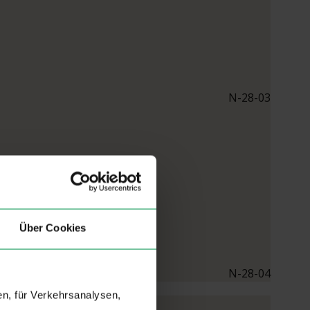
N-28-03
Über Cookies
N-28-04
n, für Verkehrsanalysen,