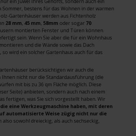
 nur ein Juwel Ihres Gehöfts, sondern auch ein
n Sommer, bestens für das Wohnen in der warmen
Holz-Gartenhäuser werden aus Fichtenholz
ann
28 mm
,
45 mm
,
58mm
oder sogar
70
usern montierten Fenster und Türen können
efertigt sein. Wenn Sie aber die für ein Wohnhaus
montieren und die Wände sowie das Dach
n, so wird ein solcher Gartenhaus auch für das
rtenhäuser berücksichtigen wir auch die
Ihnen nicht nur die Standardausführung (die
rfen mit bis zu 36 qm Fläche möglich. Diese
ieser Seite) anbieten, sondern auch nach einem
s fertigen, was Sie sich vorgestellt haben. Wir
, die eine Werkzeugmaschine haben, mit deren
 auf automatisierte Weise zügig nicht nur die
 also sowohl dreieckig, als auch sechseckig,