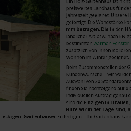
Ein Holz-Gartenhaus ist nicht
preiswertes Landhaus für de
Jahreszeit geeignet. Unsere 
gefertigt. Die Wandstärke k
mm
betragen.
Die in
den Hä
ländlicher Art bzw. nach EN g
bestimmten
warmen Fenster
zusätzlich von innen isoliere
Wohnen im Winter geeignet.
Beim Zusammenstellen der Ga
Kundenwünsche – wir werden 
Auswahl von 20 Standardentwü
finden Sie nachfolgend auf d
individuellen Auftrag genau da
sind die
Einzigen in Litauen
Hilfe wir in der Lage sind,
hreckigen
Gartenhäuser
zu fertigen – Ihr Gartenhaus kann