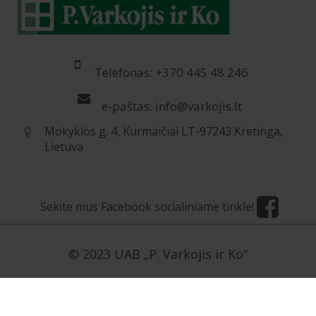
Telefonas: +370 445 48 246
e-paštas: info@varkojis.lt
Mokyklos g. 4, Kurmaičiai LT-97243 Kretinga,
Lietuva
Sekite mus Facebook socialiniame tinkle!
© 2023 UAB „P. Varkojis ir Ko“
[contact-form-7 id=“5954″ title=“Užklausa LT“]