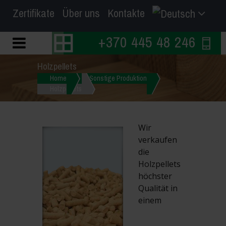
Zertifikate
Über uns
Kontakte
+370 445 48 246
Holzpellets
Home
Sonstige Produktion
Holzpellets
Wir
verkaufen
die
Holzpellets
höchster
Qualität in
einem