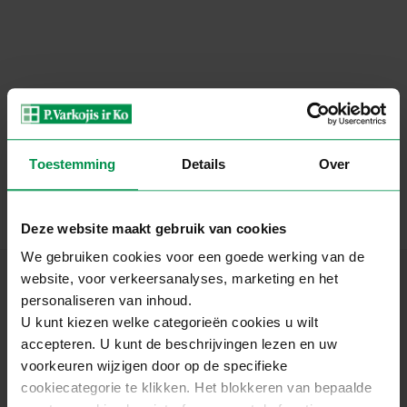
Toestemming
Details
Over
Deze website maakt gebruik van cookies
We gebruiken cookies voor een goede werking van de
Houten ramen
website, voor verkeersanalyses, marketing en het
personaliseren van inhoud.
Scandinavische 82 MM ramen
U kunt kiezen welke categorieën cookies u wilt
accepteren. U kunt de beschrijvingen lezen en uw
Euro standaard 92 mm
voorkeuren wijzigen door op de specifieke
Euro standaard 68 mm
cookiecategorie te klikken. Het blokkeren van bepaalde