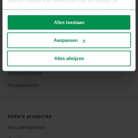
soorten cookies kan interfereren met de functies en
Scandinavische 68 MM ramen
diensten die u op de website worden aangeboden.
Zie voor meer informatie ons
privacybeleid
.
Alles toestaan
Houten deuren
Binnendeuren
Aanpassen
Scandinavische deuren
Alles afwijzen
HS-schuifdeuren
Buitendeuren
Vouwdeuren
Andere producten
Houten bedden