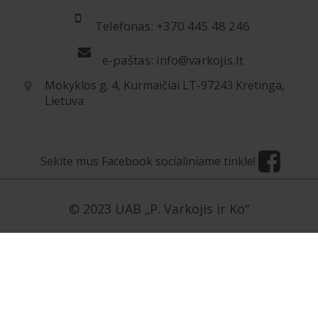
Telefonas: +370 445 48 246
e-paštas: info@varkojis.lt
Mokyklos g. 4, Kurmaičiai LT-97243 Kretinga,
Lietuva
Sekite mus Facebook socialiniame tinkle!
© 2023 UAB „P. Varkojis ir Ko“
[contact-form-7 id=”5954″ title=”Užklausa LT”]