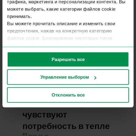
трафика, маркетинга и персонализации контента. Вы
окна 92 мм
можете выбрать, какие категории файлов cookie
принимать.
2019-02-25
Вы можете прочитать описание и изменить свои
предпочтения, нажав на конкретную категорию
файлов cookie. Блокирование некоторых типов
файлов cookie может помешать работе функций и
услуг, предоставляемых вам на сайте.
Разрешить все
Для получения дополнительной информации
ознакомьтесь с нашей политикой
конфиденциальности
.
Управление выбором
Новости
Отклонить все
Жители Скандинавии
чувствуют
потребность в тепле