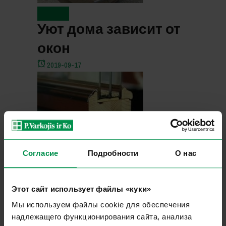
Новости
Уют дома зависит от
окон
2019-09-17
Согласие
Подробности
О нас
Новости
Этот сайт использует файлы «куки»
Деревянные
Мы используем файлы cookie для обеспечения
теплосберегающие
надлежащего функционирования сайта, анализа