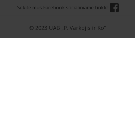
Sekite mus Facebook socialiniame tinkle!
© 2023 UAB „P. Varkojis ir Ko“
[contact-form-7 id=»5954″ title=»Užklausa LT»]
[contact-form-7 id=»5958″ title=»Užklausa EN»]
[contact-form-7 id=»5959″ title=»Užklausa NO»]