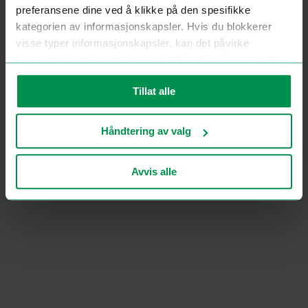
preferansene dine ved å klikke på den spesifikke
kategorien av informasjonskapsler. Hvis du blokkerer
visse typer informasjonskapsler, kan det påvirke
funksjonene og tjenestene som tilbys deg på nettstedet.
For mer informasjon, se vår
personvernerklæring
.
Tillat alle
Håndtering av valg
Avvis alle