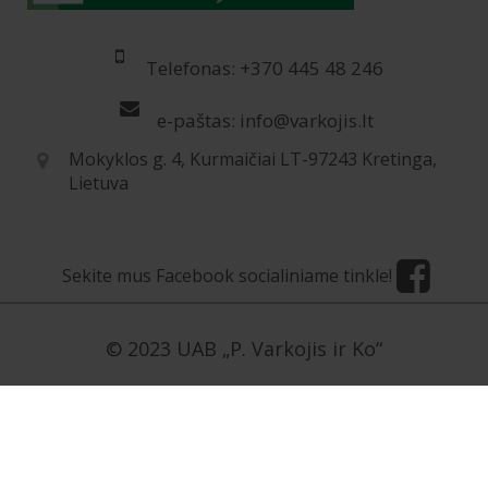
Telefonas: +370 445 48 246
e-paštas: info@varkojis.lt
Mokyklos g. 4, Kurmaičiai LT-97243 Kretinga,
Lietuva
Sekite mus Facebook socialiniame tinkle!
© 2023 UAB „P. Varkojis ir Ko“
[contact-form-7 id=»5954″ title=»Užklausa LT»]