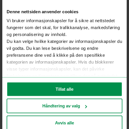
limmad tall, ek och meranti.
Denne nettsiden anvender cookies
Konstruktionstjocklekarna är 68 mm och 92 mm;
Produkter av skandinavisk standard tillverkas av
Vi bruker informasjonskapsler for å sikre at nettstedet
limmat trä (tall). Karmens tjocklek är 118 mm och
fungerer som det skal, for trafikkanalyse, markedsføring
og personalisering av innhold.
bladets tjocklek är 68 mm;
Du kan velge hvilke kategorier av informasjonskapsler du
Träfuktighet är 12 ± 3 %;
vil godta. Du kan lese beskrivelsene og endre
Den svenska färgen Becker Acroma används för
preferansene dine ved å klikke på den spesifikke
träbehandling. Färgtjockleken är 90 ÷ 120 mikron
kategorien av informasjonskapsler. Hvis du blokkerer
(torrfilm);
visse typer informasjonskapsler, kan det påvirke
Produktens värmeöverföringskoefficient U är från
funksjonene og tjenestene som tilbys deg på nettstedet.
1,6 till 0,87 w/m²K (beroende på typen av design,
For mer informasjon, se vår
personvernerklæring
.
öppning och glasenhet);
Tillat alle
Standardproduktens ljudisoleringsnivå är cirka 33
Db (vid byte av typen av glasenhet kan
Håndtering av valg
produktdesignen vara annorlunda);
ROTO NT gångjärn och lås för fönster av
Avvis alle
europeisk standard;