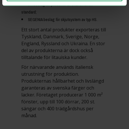
IPA beslag för produkter av skandinavisk
standard;
SEGENIA beslag för skjutsystem av typ HS.
Ett stort antal produkter exporteras till
Tyskland, Danmark, Sverige, Norge,
England, Ryssland och Ukraina. En stor
del av produkterna är dock också
tilltalande för litauiska kunder.
För närvarande används italiensk
utrustning för produktion.
Produkternas hållbarhet och livslängd
garanteras av svenska färger och
lacker. Företaget producerar 1 000 m²
fönster, upp till 100 dörrar, 200 st.
sängar och 400 trädgårdshus per
månad.