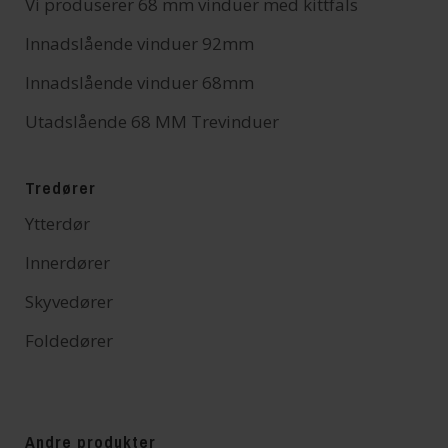
Vi produserer 68 mm vinduer med kittfals
Innadslående vinduer 92mm
Innadslående vinduer 68mm
Utadslående 68 MM Trevinduer
Tredører
Ytterdør
Innerdører
Skyvedører
Foldedører
Andre produkter