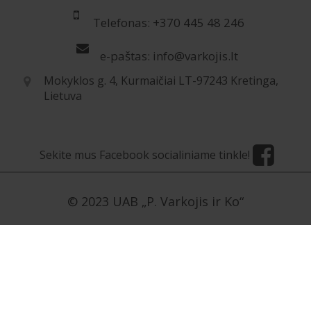
Telefonas: +370 445 48 246
e-paštas: info@varkojis.lt
Mokyklos g. 4, Kurmaičiai LT-97243 Kretinga,
Lietuva
Sekite mus Facebook socialiniame tinkle!
© 2023 UAB „P. Varkojis ir Ko“
[contact-form-7 id=»5954″ title=»Užklausa LT»]