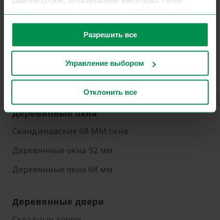
файлов cookie. Блокирование некоторых типов
файлов cookie может помешать работе функций и
услуг, предоставляемых вам на сайте.
Разрешить все
Для получения дополнительной информации
ознакомьтесь с нашей политикой
конфиденциальности
.
Управление выбором
Отклонить все
Деревянные окна
Скандинавские 68 MM окна
Деревянные окна 92 мм.
Деревянные окна 68 мм.
Деревянные двери
Складные двери