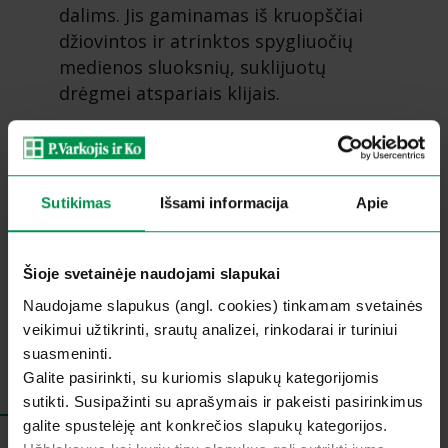
dalims. Jis gaminamas iš kruopščiai
džiovintos ir atrinktos spygliuočių
medienos sluoksnių, suklijuotų
drėgmei atspariais klijais.
Sutikimas
Išsami informacija
Apie
Šioje svetainėje naudojami slapukai
Naudojame slapukus (angl. cookies) tinkamam svetainės
veikimui užtikrinti, srautų analizei, rinkodarai ir turiniui
suasmeninti.
Galite pasirinkti, su kuriomis slapukų kategorijomis
sutikti. Susipažinti su aprašymais ir pakeisti pasirinkimus
Skaityti daugiau
galite spustelėję ant konkrečios slapukų kategorijos.