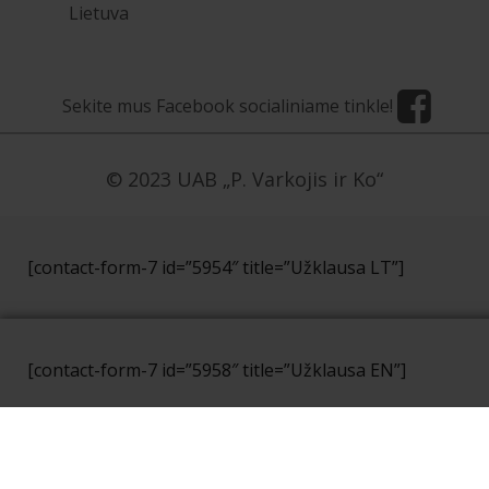
Lietuva
Sekite mus Facebook socialiniame tinkle!
© 2023 UAB „P. Varkojis ir Ko“
[contact-form-7 id=”5954″ title=”Užklausa LT”]
[contact-form-7 id=”5958″ title=”Užklausa EN”]
[contact-form-7 id=”5959″ title=”Užklausa NO”]