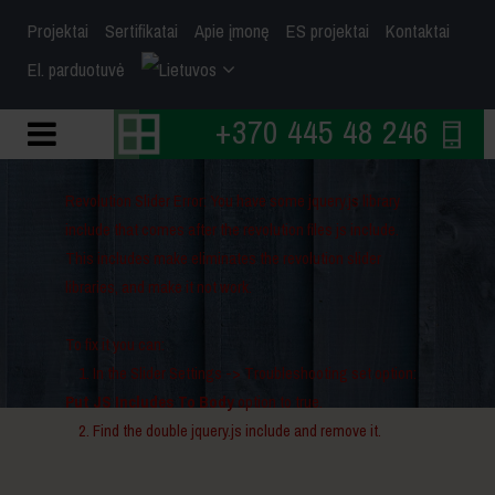
Projektai
Sertifikatai
Apie įmonę
ES projektai
Kontaktai
El. parduotuvė
+370 445 48 246
Revolution Slider Error: You have some jquery.js library
include that comes after the revolution files js include.
This includes make eliminates the revolution slider
libraries, and make it not work.
To fix it you can:
1. In the Slider Settings -> Troubleshooting set option:
Put JS Includes To Body
option to true.
2. Find the double jquery.js include and remove it.