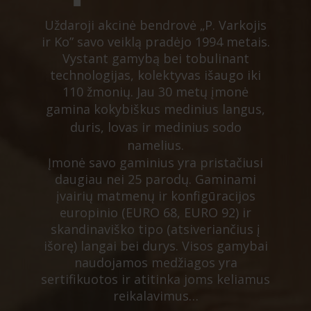
Uždaroji akcinė bendrovė „P. Varkojis
ir Ko” savo veiklą pradėjo 1994 metais.
Vystant gamybą bei tobulinant
technologijas, kolektyvas išaugo iki
110 žmonių. Jau 30 metų įmonė
gamina kokybiškus medinius langus,
duris, lovas ir medinius sodo
namelius.
Įmonė savo gaminius yra pristačiusi
daugiau nei 25 parodų. Gaminami
įvairių matmenų ir konfigūracijos
europinio (EURO 68, EURO 92) ir
skandinaviško tipo (atsiveriančius į
išorę) langai bei durys. Visos gamybai
naudojamos medžiagos yra
sertifikuotos ir atitinka joms keliamus
reikalavimus…