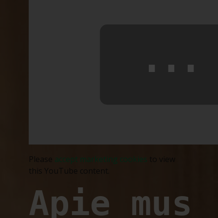
⋯
Please
accept marketing cookies
to view
this YouTube content.
Apie mus