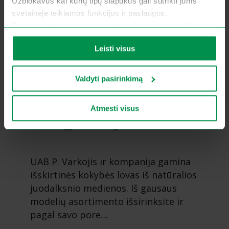
Užblokavus kai kurių tipų slapukus gali sutrikti jums
svetainėje teikiamos funkcijos ir paslaugos.
Daugiau informacijos rasite mūsų
privatumo politikoje
.
Leisti visus
Valdyti pasirinkimą
Miegamojo baldai
Atmesti visus
UAB P. Varkojis ir kompanija gamina
išskirtinės kokybės lovas iš natūralios
juodalksnio medienos. Iš gausaus
modelių asortimento išsirinksite ir
pagal savo pore…