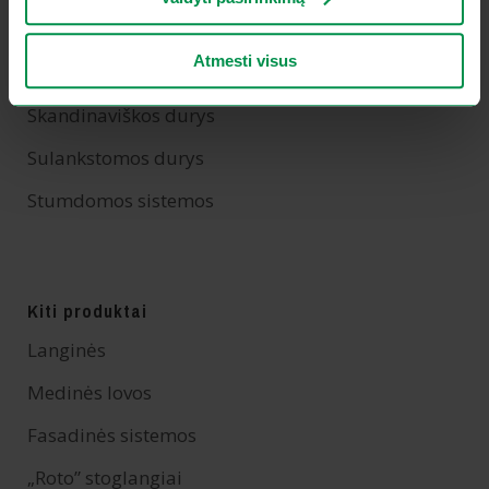
Vidaus durys
Atmesti visus
Euro profilio lauko durys
Skandinaviškos durys
Sulankstomos durys
Stumdomos sistemos
Kiti produktai
Langinės
Medinės lovos
Fasadinės sistemos
„Roto” stoglangiai