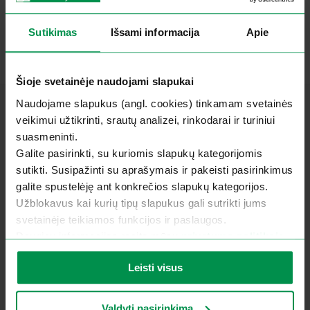
Sutikimas
Išsami informacija
Apie
Šioje svetainėje naudojami slapukai
Naudojame slapukus (angl. cookies) tinkamam svetainės
Langai
veikimui užtikrinti, srautų analizei, rinkodarai ir turiniui
Euro langai 92 mm
suasmeninti.
Galite pasirinkti, su kuriomis slapukų kategorijomis
Euro langai 68 mm
sutikti. Susipažinti su aprašymais ir pakeisti pasirinkimus
galite spustelėję ant konkrečios slapukų kategorijos.
Skandinaviški 68 mm langai
Užblokavus kai kurių tipų slapukus gali sutrikti jums
Skandinaviški langai, sandarinami „Kita”
svetainėje teikiamos funkcijos ir paslaugos.
medžiaga
Daugiau informacijos rasite mūsų
privatumo politikoje
.
Skandinaviški 82 MM langai
Leisti visus
Durys
Valdyti pasirinkimą