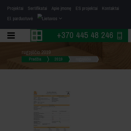
Projektai
Sertifikatai
Apie įmonę
ES projektai
Kontaktai
El. parduotuvė
+370 445 48 246
rugpjūčio 2019
Pradžia
2019
rugpjūčio