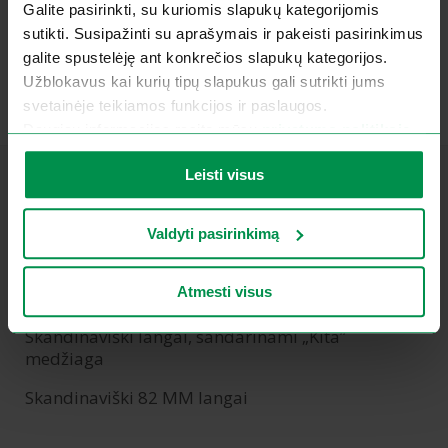
Galite pasirinkti, su kuriomis slapukų kategorijomis
sutikti. Susipažinti su aprašymais ir pakeisti pasirinkimus
galite spustelėję ant konkrečios slapukų kategorijos.
Užblokavus kai kurių tipų slapukus gali sutrikti jums
svetainėje teikiamos funkcijos ir paslaugos.
Daugiau informacijos rasite mūsų
privatumo politikoje
.
Leisti visus
Langai
Euro langai 92 mm
Valdyti pasirinkimą
Euro langai 68 mm
Atmesti visus
Skandinaviški 68 mm langai
Skandinaviški langai, sandarinami „Kita”
medžiaga
Skandinaviški 82 MM langai