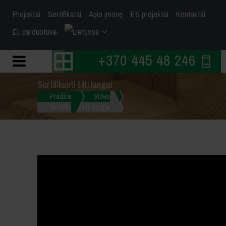
Projektai
Sertifikatai
Apie įmonę
ES projektai
Kontaktai
El. parduotuvė
+370 445 48 246
Sertifikuoti šilti langai
Pradžia
Video
Sertifikuoti šilti langai