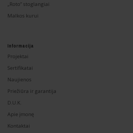
„Roto” stoglangiai
Malkos kurui
Informacija
Projektai
Sertifikatai
Naujienos
Priežiūra ir garantija
D.U.K.
Apie įmonę
Kontaktai