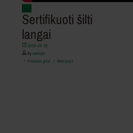
Video
Sertifikuoti šilti
langai
2019-02-25
by
varkojis
Previous post
Next post