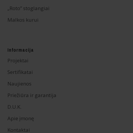
„Roto” stoglangiai
Malkos kurui
Informacija
Projektai
Sertifikatai
Naujienos
Priežiūra ir garantija
D.U.K.
Apie įmonę
Kontaktai