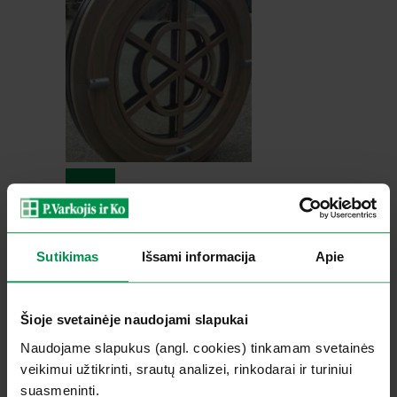
Naujienos
Namų jaukumas priklauso
nuo langų
Sutikimas
Išsami informacija
Apie
2019-02-25
Šioje svetainėje naudojami slapukai
Naudojame slapukus (angl. cookies) tinkamam svetainės
veikimui užtikrinti, srautų analizei, rinkodarai ir turiniui
suasmeninti.