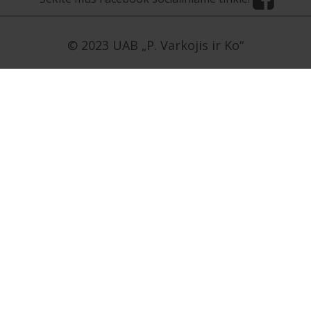
© 2023 UAB „P. Varkojis ir Ko“
[contact-form-7 id=”5954″ title=”Užklausa LT”]
[contact-form-7 id=”5958″ title=”Užklausa EN”]
[contact-form-7 id=”5959″ title=”Užklausa NO”]
[contact-form-7 id=”5960″ title=”Užklausa RU”]