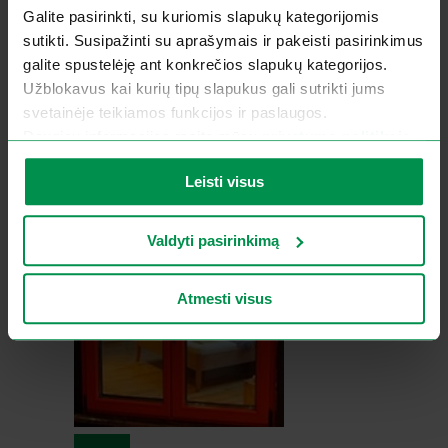
Galite pasirinkti, su kuriomis slapukų kategorijomis
sutikti. Susipažinti su aprašymais ir pakeisti pasirinkimus
galite spustelėję ant konkrečios slapukų kategorijos.
Užblokavus kai kurių tipų slapukus gali sutrikti jums
Naujienos
svetainėje teikiamos funkcijos ir paslaugos.
Kokybė – ilgaamžiškumo
Daugiau informacijos rasite mūsų
privatumo politikoje
.
garantas
Leisti visus
2019-02-25
Valdyti pasirinkimą
Atmesti visus
Naujienos